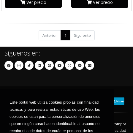
Ver precio
Ver precio
Anterior
1
Siguiente
Síguenos en:
Este portal web utiliza cookies propias con finalidad
técnica, y para realizar estadísticas de uso Web, las
cookies se usan para la personalización de anuncios
que en ningún caso hacen identificable al usuario no
Contacto
Aviso Legal
Condiciones de compra
Política de envíos
Política de devolución
Política de Privacidad
recaba ni cede datos de carácter personal de los