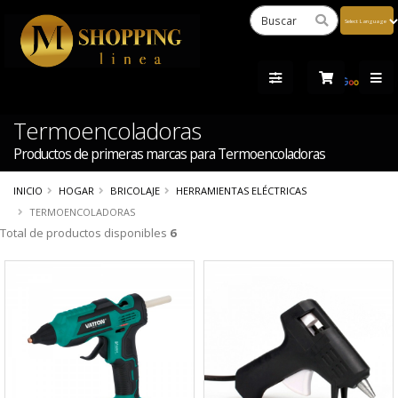
Powered
by
Tra
Termoencoladoras
Productos de primeras marcas para Termoencoladoras
INICIO
HOGAR
BRICOLAJE
HERRAMIENTAS ELÉCTRICAS
TERMOENCOLADORAS
Total de productos disponibles
6