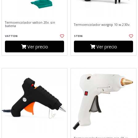
Termoencolador vatton 20v. sin
Termoencolador worgrip 10 w.230v.
bateria
VATTON
STEIN
Ver precio
Ver precio