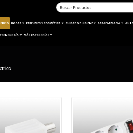
INICIO
HOGAR
PERFUMES Y COSMÉTICA
CUIDADO E HIGIENE
PARAFARMACIA
AUT
TECNOLOGÍA
MÁS CATEGORÍAS
ctrico