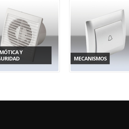
MÓTICA Y
GURIDAD
MECANISMOS