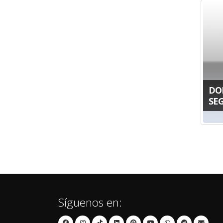
DO
SE
Síguenos en: