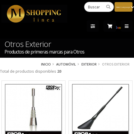
Powered
by
Tra
Otros Exterior
Productos de primeras marcas para Otros
INICIO
AUTOMÓVIL
EXTERIOR
OTROS EXTERIOR
Total de productos disponibles
20