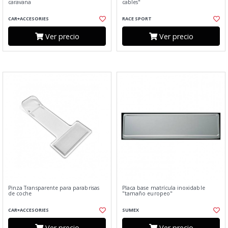
caravana
cables"
CAR+ACCESORIES
RACE SPORT
Ver precio
Ver precio
Pinza Transparente para parabrisas
Placa base matrícula inoxidable
de coche
"tamaño europeo"
CAR+ACCESORIES
SUMEX
Ver precio
Ver precio