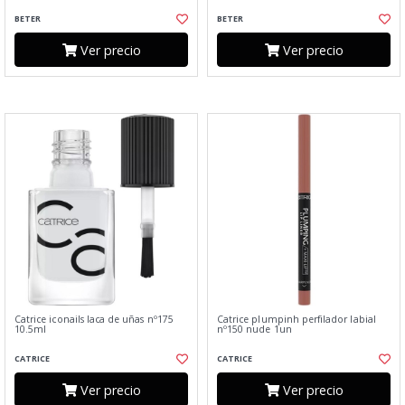
BETER
BETER
Ver precio
Ver precio
Catrice iconails laca de uñas nº175
Catrice plumpinh perfilador labial
10.5ml
nº150 nude 1un
CATRICE
CATRICE
Ver precio
Ver precio