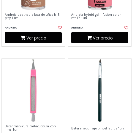
Andreia beathable laca de uñas b18
Andreia hybrid gel 1 fusion color
grey 11ml
nºh17 1un
ANDREIA
ANDREIA
Ver precio
Ver precio
Beter manicura cortacuticula con
Beter maquillaje pincel labios 1un
lima 1un