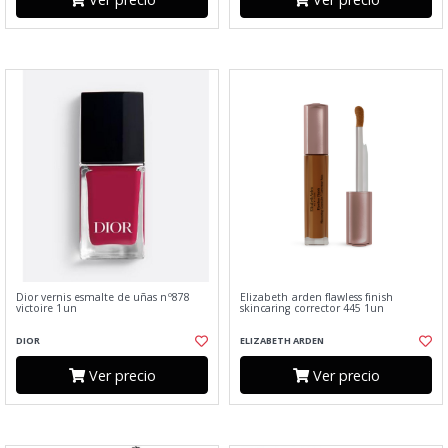
Dior vernis esmalte de uñas nº878
Elizabeth arden flawless finish
victoire 1un
skincaring corrector 445 1un
DIOR
ELIZABETH ARDEN
Ver precio
Ver precio