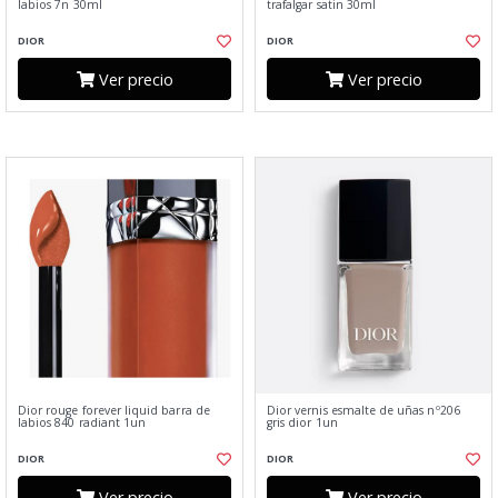
labios 7n 30ml
trafalgar satin 30ml
DIOR
DIOR
Ver precio
Ver precio
Dior rouge forever liquid barra de
Dior vernis esmalte de uñas nº206
labios 840 radiant 1un
gris dior 1un
DIOR
DIOR
Ver precio
Ver precio