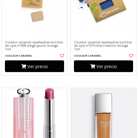
Couleur caramel eyeshadow sombra
Couleur caramel eyeshadow sombra
de ojos nº008 beige jaune recarga
de ojos nº076 bleu marine recarga
1un
1un
COULEUR CARAMEL
COULEUR CARAMEL
Ver precio
Ver precio