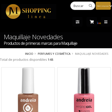
Powered
by
Tra
Maquillaje Novedades
Productos de primeras marcas para Maquillaje
INICIO
PERFUMES Y COSMÉTICA
MAQUILLAJE NOVEDADES
Total de productos disponibles
148