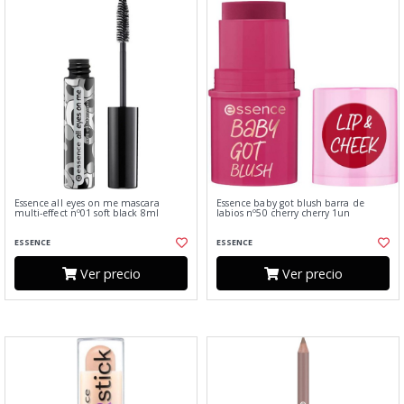
Essence all eyes on me mascara
Essence baby got blush barra de
multi-effect nº01 soft black 8ml
labios nº50 cherry cherry 1un
ESSENCE
ESSENCE
Ver precio
Ver precio