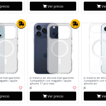
precio
Ver precio
Ver
ona transparente
Jc trasera de silicona transparente
Jc trasera de sil
gsafe / apple
compatible con magsafe / apple
compatible con m
iphone 17 pro max
iphone air
JC
JC
precio
Ver precio
Ver