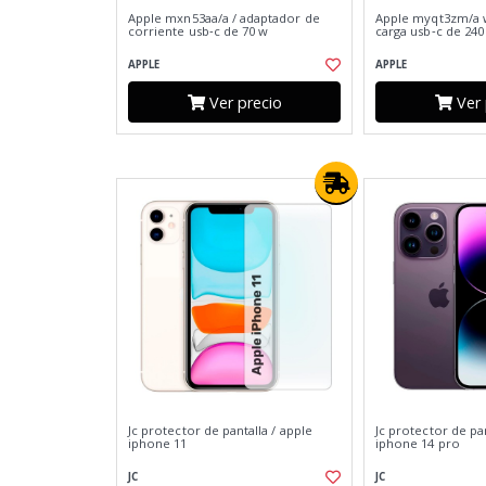
Apple mxn53aa/a / adaptador de
Apple myqt3zm/a w
corriente usb‑c de 70 w
carga usb‑c de 240
APPLE
APPLE
Ver precio
Ver 
Jc protector de pantalla / apple
Jc protector de pan
iphone 11
iphone 14 pro
JC
JC