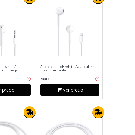
ht white /
Apple earpods white / auriculares
con clavija 3.5
inear con cable
APPLE
 precio
Ver precio