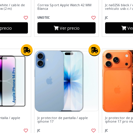
hite / cable de
Correa Sport Apple Watch 42 MM
Jc na0256 black /
 w (2 m)
Blanca
vehículo usb-c / 
UNOTEC
JC
precio
Ver precio
Ver
talla / apple
Jc protector de pantalla / apple
Jc protector de p
iphone 17
iphone 17 pro m
JC
JC