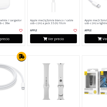
white / cargador
Apple mw2q3zm/a blanco / cable
Apple mw2r3zm/a
sb-c 30w
usb-c (m) a jack 3.5 (h) 10cm
usb-c (m) a light
APPLE
APPLE
precio
Ver precio
Ver