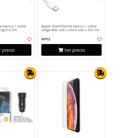
 blanco / cable
Apple mw493zm/a blanco / cable
ning (m) 2m
carga 60w usb-c (m) a usb-c (m) 1m
APPLE
 precio
Ver precio