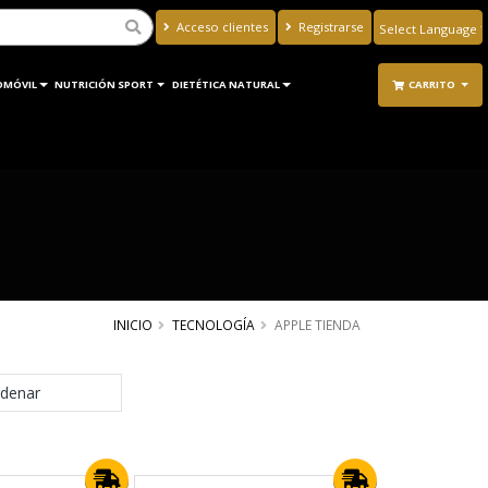
Acceso clientes
Registrarse
Powered by
Translate
OMÓVIL
NUTRICIÓN SPORT
DIETÉTICA NATURAL
CARRITO
INICIO
TECNOLOGÍA
APPLE TIENDA
denar