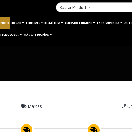
INICIO
HOGAR
PERFUMES Y COSMÉTICA
CUIDADO E HIGIENE
PARAFARMACIA
AUT
TECNOLOGÍA
MÁS CATEGORÍAS
Marcas
Or