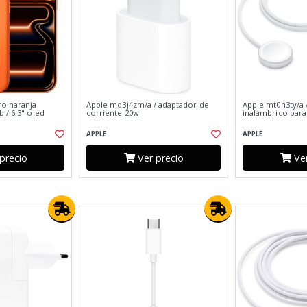
ro naranja
Apple md3j4zm/a / adaptador de
Apple mt0h3ty/a 
 / 6.3" oled
corriente 20w
inalámbrico para
APPLE
APPLE
precio
Ver precio
Ver