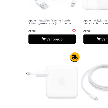
Apple muqw3zm/a white / cable
Apple mw2g3zm/a 
lightning (m) a usb-a (m) 1 metro
de red eléctrica u
APPLE
APPLE
Ver precio
Ver 