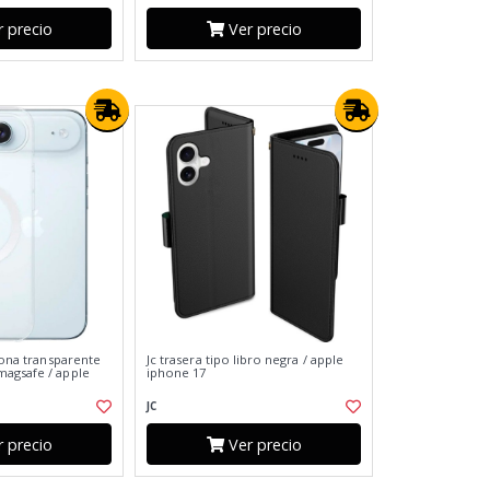
 precio
Ver precio
icona transparente
Jc trasera tipo libro negra / apple
agsafe / apple
iphone 17
JC
 precio
Ver precio