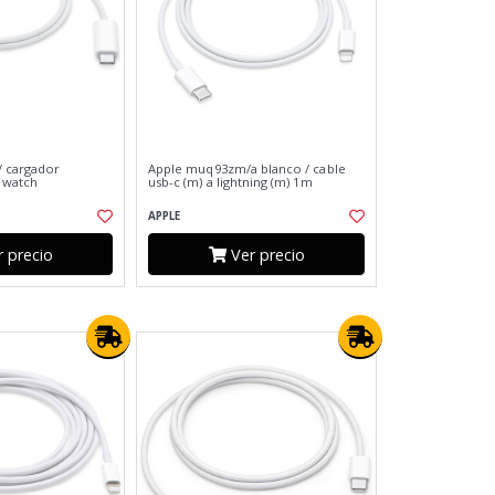
/ cargador
Apple muq93zm/a blanco / cable
 watch
usb-c (m) a lightning (m) 1m
APPLE
 precio
Ver precio