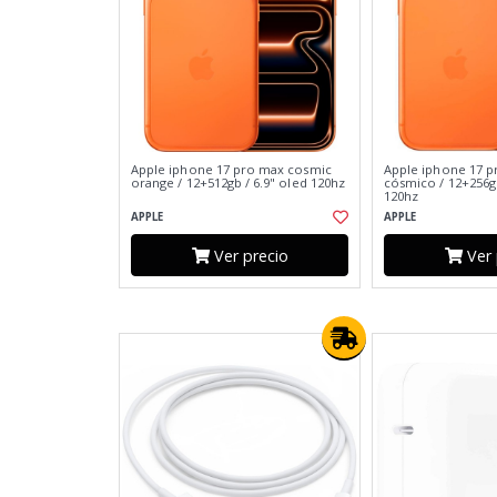
Apple iphone 17 pro max cosmic
Apple iphone 17 p
orange / 12+512gb / 6.9" oled 120hz
cósmico / 12+256gb
120hz
APPLE
APPLE
Ver precio
Ver 