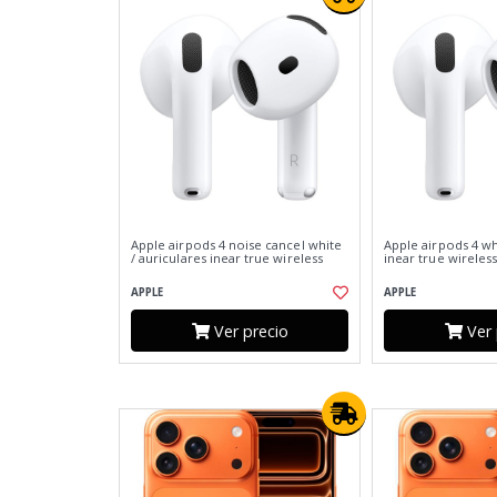
Apple airpods 4 noise cancel white
Apple airpods 4 wh
/ auriculares inear true wireless
inear true wireles
APPLE
APPLE
Ver precio
Ver 