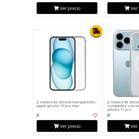
Ver precio
Ver 
Jc trasera de silicona transparente /
Jc trasera de silic
apple iphone 15 pro max
compatible con ma
iphone 17 pro
JC
JC
Ver precio
Ver 