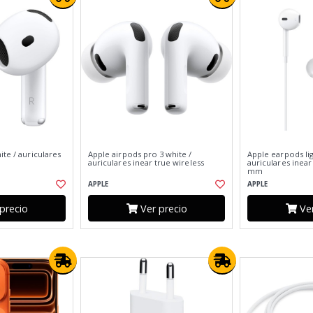
ite / auriculares
Apple airpods pro 3 white /
Apple earpods lig
s
auriculares inear true wireless
auriculares inear 
mm
APPLE
APPLE
precio
Ver precio
Ver