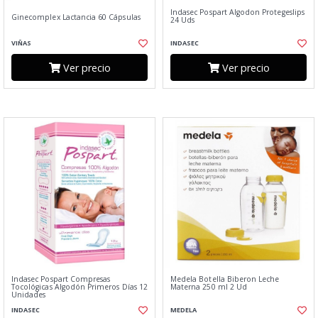
Indasec Pospart Algodon Protegeslips
Ginecomplex Lactancia 60 Cápsulas
24 Uds
VIÑAS
INDASEC
Ver precio
Ver precio
Indasec Pospart Compresas
Medela Botella Biberon Leche
Tocológicas Algodón Primeros Días 12
Materna 250 ml 2 Ud
Unidades
INDASEC
MEDELA