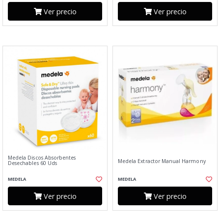
Ver precio
Ver precio
Medela Discos Absorbentes
Medela Extractor Manual Harmony
Desechables 60 Uds
MEDELA
MEDELA
Ver precio
Ver precio