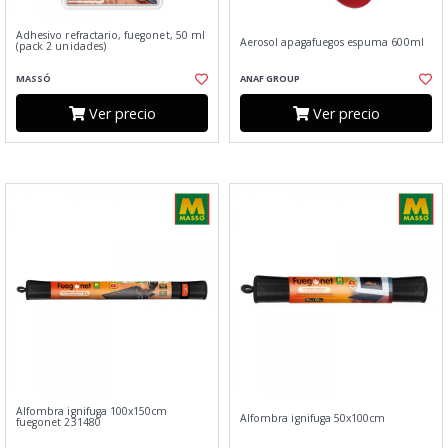
Adhesivo refractario, fuegonet, 50 ml
Aerosol apagafuegos espuma 600ml
(pack 2 unidades)
MASSÓ
ANAF GROUP
Ver precio
Ver precio
Alfombra ignifuga 100x150cm
Alfombra ignifuga 50x100cm
fuegonet 231480