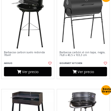
Barbacoa carbon suelo redonda
Barbacoa carbón xl con tapa, negra,
78x41
76,8 x 40,5 x 103,3 cm
AKHUO
GOURMET KITCHEN
Ver precio
Ver precio
Envío
Grati