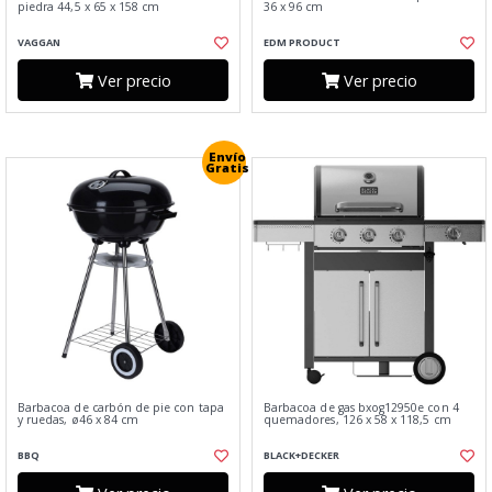
piedra 44,5 x 65 x 158 cm
36 x 96 cm
VAGGAN
EDM PRODUCT
Ver precio
Ver precio
Envío
Gratis
Barbacoa de carbón de pie con tapa
Barbacoa de gas bxog12950e con 4
y ruedas, ø46 x 84 cm
quemadores, 126 x 58 x 118,5 cm
BBQ
BLACK+DECKER