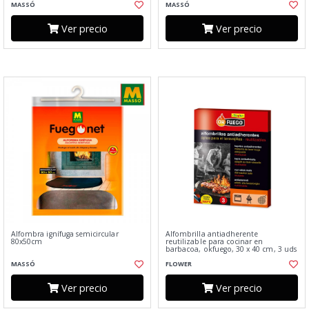
MASSÓ
MASSÓ
Ver precio
Ver precio
Alfombra ignífuga semicircular
Alfombrilla antiadherente
80x50cm
reutilizable para cocinar en
barbacoa, okfuego, 30 x 40 cm, 3 uds
MASSÓ
FLOWER
Ver precio
Ver precio