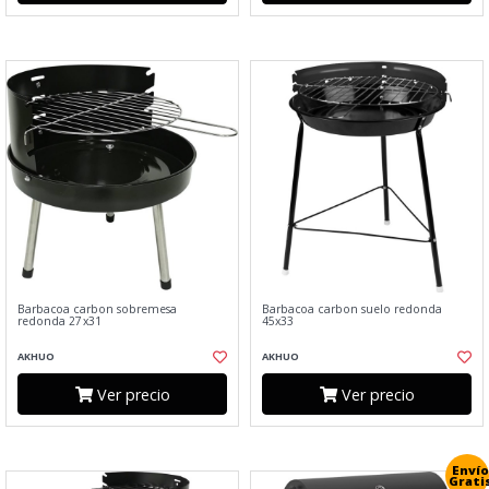
Barbacoa carbon sobremesa
Barbacoa carbon suelo redonda
redonda 27x31
45x33
AKHUO
AKHUO
Ver precio
Ver precio
Envío
Grati