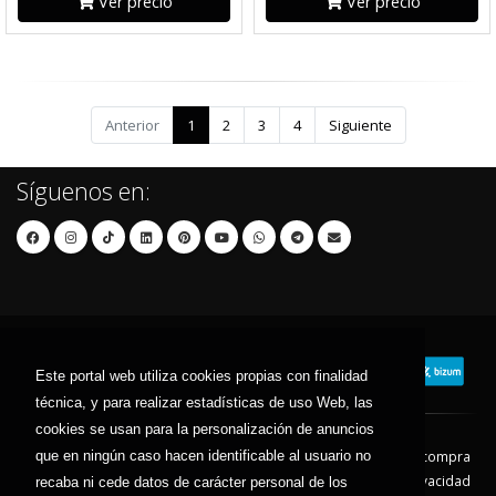
Ver precio
Ver precio
Anterior
1
2
3
4
Siguiente
Síguenos en:
Este portal web utiliza cookies propias con finalidad
técnica, y para realizar estadísticas de uso Web, las
cookies se usan para la personalización de anuncios
Contacto
Aviso Legal
Condiciones de compra
que en ningún caso hacen identificable al usuario no
Política de envíos
Política de devolución
Política de Privacidad
recaba ni cede datos de carácter personal de los