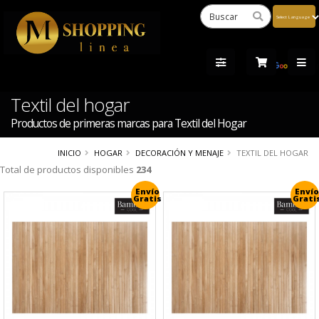
Powered
by
Tra
Textil del hogar
Productos de primeras marcas para Textil del Hogar
INICIO
HOGAR
DECORACIÓN Y MENAJE
TEXTIL DEL HOGAR
Total de productos disponibles
234
Envío
Envío
Gratis
Grati