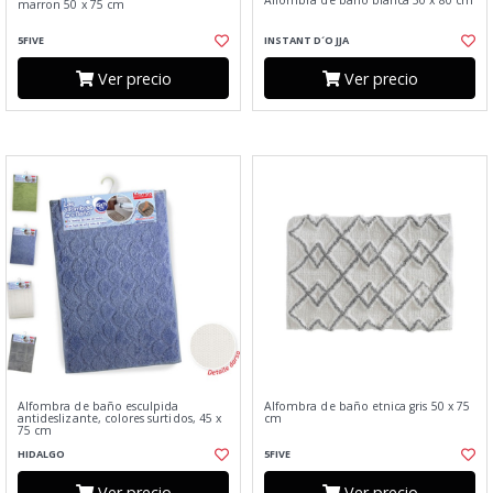
Alfombra de baño blanca 50 x 80 cm
marron 50 x 75 cm
5FIVE
INSTANT D´O JJA
Ver precio
Ver precio
Alfombra de baño esculpida
Alfombra de baño etnica gris 50 x 75
antideslizante, colores surtidos, 45 x
cm
75 cm
HIDALGO
5FIVE
Ver precio
Ver precio