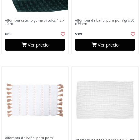
Alfombra caucho-goma círculos 1,2 x
Alfombra de baño 'pom pom' gris 50
10 m
x 75 cm
GOL
5FIVE
Ver precio
Ver precio
Alfombra de baño 'pom pom'