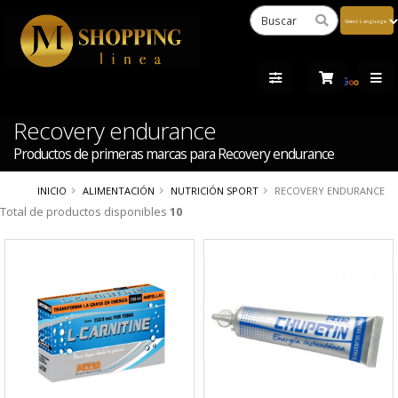
Powered
by
Tra
Recovery endurance
Productos de primeras marcas para Recovery endurance
INICIO
ALIMENTACIÓN
NUTRICIÓN SPORT
RECOVERY ENDURANCE
Total de productos disponibles
10