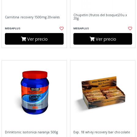
Chupetin (frutos del bosque)20u.x
Carnitina recovery 1500mg 20viales
20g.
MEGAPLUS
MEGAPLUS
Ver precio
Ver precio
Drinktonic isotonica naranja 500g
Exp. 18 whey recovery bar chocolate