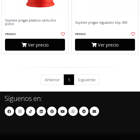
Soplete yregas plastico cartucho
Soplete yregas regulador btp-300
piezo
YREGAS
YREGAS
Ver precio
Ver precio
Anterior
1
Siguiente
Síguenos en: