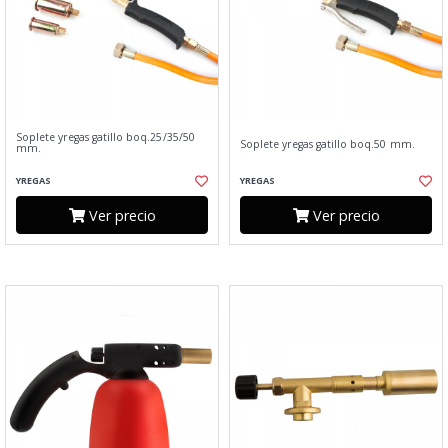
Soplete yregas gatillo boq.25/35/50
Soplete yregas gatillo boq.50 mm.
mm.
YREGAS
YREGAS
Ver precio
Ver precio