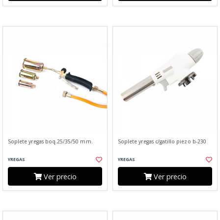
Soplete yregas boq.25/35/50 mm.
Soplete yregas c/gatillo piezo b-230
YREGAS
YREGAS
Ver precio
Ver precio