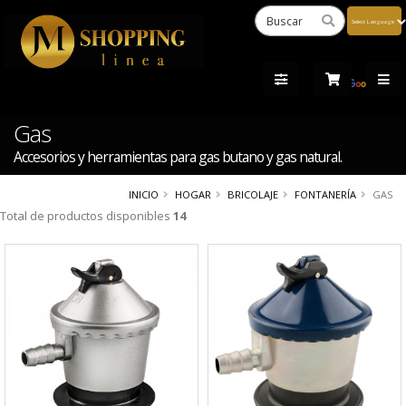
Powered
by
Tra
Gas
Accesorios y herramientas para gas butano y gas natural.
INICIO
HOGAR
BRICOLAJE
FONTANERÍA
GAS
Total de productos disponibles
14